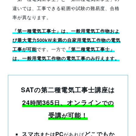
違いでは、工事できる範囲や試験の難易度、合格
率が異なります。
「第一種電気工事士」は、一般用電気工作物およ
び最大電力500kW未満の自家用電気工作物の電気
工事が可能
です。一方で
「第二種電気工事士」
は、一般用電気工作物の電気工事のみ行えます。
SATの第二種電気工事士講座は
24
365
、オンライン
時間
日
での
受講
可能！
が
スマホ
PC
どこでもか
または
があれば