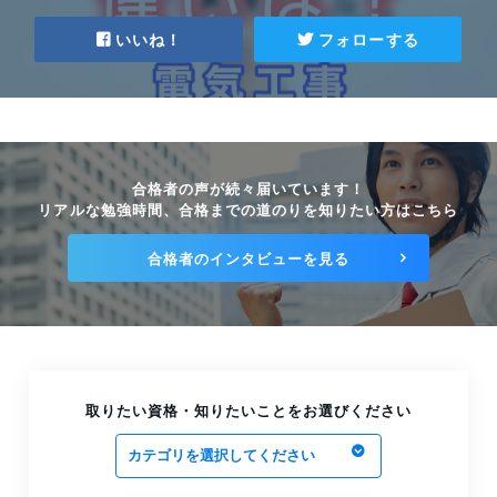
電気工事施工管理技士試験の受験資格
は？
いいね！
フォローする
2026.02.10
電気工事施工管理技士のオススメ参考書を
紹介！
2025.08.07
合格者の声が続々届いています！
【令和6年度より変更】電気工事施工管理技士
リアルな勉強時間、合格までの道のりを知りたい方はこちら
【第二次検定】の内容とおすすめの対策方法
2025.07.03
合格者のインタビューを見る
2級電気工事施工管理技士試験の勉強方法
を紹介！
2025.07.03
電気工事施工管理技士の勉強は通信講座で！
通信講座のメリットを紹介
取りたい資格・知りたいことをお選びください
2025.03.26
【令和6年度版】電気工事施工管理技士の実