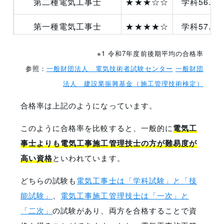
第二種電気工事士
★★★☆☆
学科56.6
第一種電気工事士
★★★★☆
学科57.4
2級電気工事施工管理技士
★★★★☆
一次57.7％
※1 令和7年度前後期平均の合格率
参照：
一般財団法人 電気技術者試験センター
一般財団
1級電気工事施工管理技士
★★★★★
一次41.5
法人 建設業振興基金（施工管理技術検定）
合格率は上記のようになっています。
このように合格率を比較すると、一般的に
電気工
事士よりも電気工事施工管理技士の方が難易度が
高い資格
といわれています。
どちらの試験も
電気工事士は「学科試験」と「技
能試験」
、
電気工事施工管理技士は「一次」と
「二次」
の試験があり、両方を合格することで資