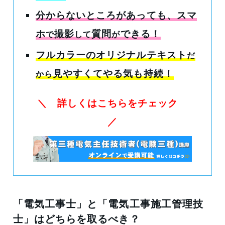
分からないところがあっても
、スマ
ホ
撮影
質問
できる！
で
して
が
フルカラーのオリジナルテキスト
だ
見やすくてやる気も持続！
から
＼ 詳しくはこちらをチェック
／
「電気工事士」と「電気工事施工管理技
士」はどちらを取るべき？