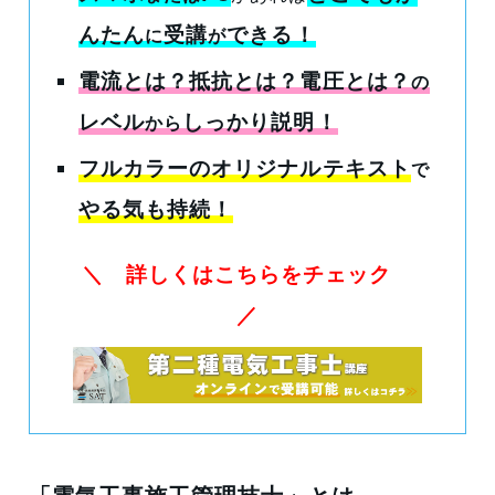
んたん
受講
できる
！
に
が
電流とは？抵抗とは？電圧とは？
の
レベル
しっかり説明！
から
フルカラーのオリジナルテキスト
で
やる気も持続！
＼ 詳しくはこちらをチェック
／
「電気工事施工管理技士」とは