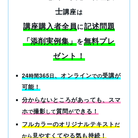
士
講座
は
講座購入者全員
記述問題
に
「添削実例集」
無料プレ
を
ゼント！
24
365
、オンライン
受講
が
時間
日
での
可能！
分からないところがあっても
、スマ
ホ
撮影
質問
できる！
で
して
が
フルカラーのオリジナルテキスト
だ
見やすくてやる気も持続！
から