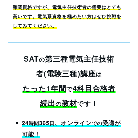
難関資格ですが、電気主任技術者の需要はとても
高いです。電気系資格を極めたい方はぜひ挑戦を
してみてください。
SAT
第三種電気主任技術
の
者(電験三種)講座
は
たった1年間
4科目合格者
で
続出
教材
です！
の
24
365
、オンライン
受講
が
時間
日
での
可能！