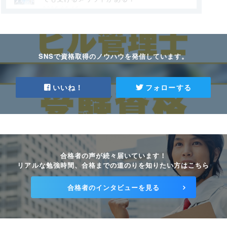
2026.06.16
建築物環境衛生管理技術者の試験内容と申込
方法を攻略しよう！
2026.06.16
SNSで資格取得のノウハウを発信しています。
ビル管理士の試験について3分で分かる！試
験日程や申込方法を簡単に解説
いいね！
フォローする
2026.06.16
ビル管理士とマンション管理士は「設置義
務」の違い！それぞれを比較しよう
2026.06.16
合格者の声が続々届いています！
ビル管理士の平均年収はおよそ400〜500万
リアルな勉強時間、合格までの道のりを知りたい方はこちら
円！キャリアアップ方法も紹介！
2026.06.16
合格者のインタビューを見る
【ビル管理士】全7科目の科目別の勉強ポイ
ントを紹介！
2025.06.11