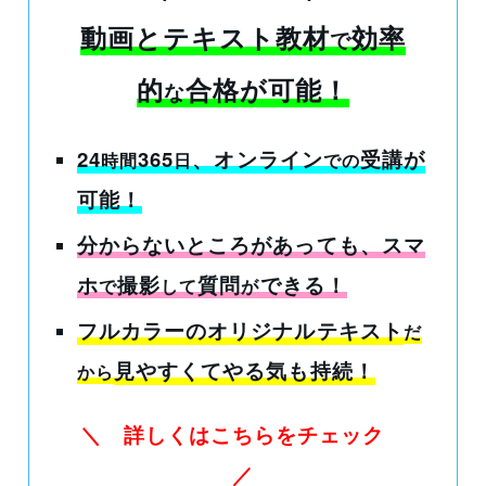
動画とテキスト教材
効率
で
的
合格が可能
！
な
24
365
、オンライン
受講
が
時間
日
での
可能！
分からないところがあっても
、スマ
ホ
撮影
質問
できる！
で
して
が
フルカラーのオリジナルテキスト
だ
見やすくてやる気も持続！
から
＼ 詳しくはこちらをチェック
／