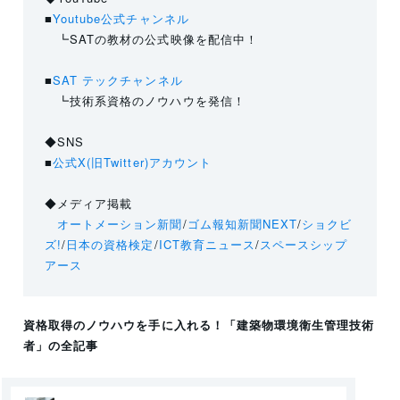
■
Youtube公式チャンネル
┗SATの教材の公式映像を配信中！
■
SAT テックチャンネル
┗技術系資格のノウハウを発信！
◆SNS
■
公式X(旧Twitter)アカウント
◆メディア掲載
オートメーション新聞
/
ゴム報知新聞NEXT
/
ショクビ
ズ!
/
日本の資格検定
/
ICT教育ニュース
/
スペースシップ
アース
資格取得のノウハウを手に入れる！
「建築物環境衛生管理技術
者」
の全記事