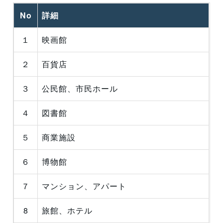
No
詳細
１
映画館
２
百貨店
３
公民館、市民ホール
４
図書館
５
商業施設
６
博物館
７
マンション、アパート
8
旅館、ホテル