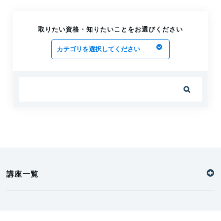
ビル管理士の仕事内容は幅広い！具体的な仕
事内容を紹介します
取りたい資格・知りたいことをお選びください
2025.06.11
ビル管理士の求人例を紹介！勉強法ととも
に解説
2025.06.11

ビル管理士の実務経験とは？満たすためには
最低2年間必要！
2025.06.10
ビル管理士は転職でとても有利！転職事情と
キャリアの広げ方を徹底解説
2025.06.10
講座一覧
令和4年から兼任条件が緩和！ビル管理士の
選任と兼任の違いとは？
2025.06.10