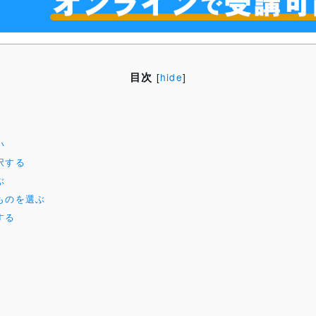
目次
[
hide
]
い
択する
ぶ
ものを選ぶ
する