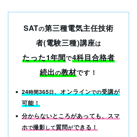
SAT
第三種電気主任技術
の
者(電験三種)講座
は
たった1年間
4科目合格者
で
続出
教材
です！
の
24
365
、オンライン
受講
が
時間
日
での
可能！
分からないところがあっても
、スマ
ホ
撮影
質問
できる！
で
して
が