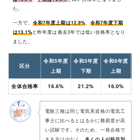
た。
一方で、
令和7年度上期は12.9%
、
令和7年度下期
は13.1%
と昨年度は過去3年では低い合格率となり
ました。
令和5年度
令和5年度
令和6年度
令
区分
上期
下期
上期
全体合格率
16.6%
21.2%
16.0%
電験三種は同じ電気系資格の電気工
事士に比べるとはるかに難易度が高
い試験です。そのため、一発合格で
きる方は少なく、
多くの人が科目別