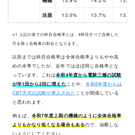
機械
13.9%
14.2%
13.3%
法規
13.0%
13.7%
13.1%
※1 上記の表での科目合格率とは、4科目すべて合格した
方
を除く合格者の割合となります。
以前までは科目合格率は全体合格率よりもやや高
めの水準でしたが、近年ではほぼ同じ合格率とな
っています。これは
令和4年度から電験三種の試験
が年1回から2回に増えた
ことや、
令和5年度からは
CBT方式の試験が導入された
ことが関係している
と思われます。
例えば、
令和7年度上期の機械のように全体合格率
よりもかなり低くなる場合もある
ので、油断しな
いようにしてください。