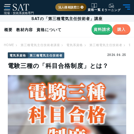
法人様相談窓口
資格一覧
Eラーニング
現場・技術系資格専門
SATの「第三種電気主任技術者」講座
資料請求
購入
概要
教材内容
資格について
HOME
>
第三種電気主任技術者講座
>
電気系資格
>
第三種電気主任技術者
>
電
電気系資格
第三種電気主任技術者
2026.06.25
電験三種の「科目合格制度」とは？