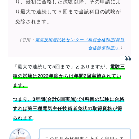
り、最初に合格した試験以降、その申請によ
り最大で連続して５回まで当該科目の試験が
免除されます。
（引用：
電気技術者試験センター『科目合格制度(科目
合格留保制度)』
）
「最大で連続して5回まで」とありますが、
電験三
種の試験は2022年度からは年間2回実施されてい
ます。
つまり、3年間(合計6回実施)で4科目の試験に合格
すれば第三種電気主任技術者免状の取得資格が得
られます
。
この科目合格制度を上手く利用する