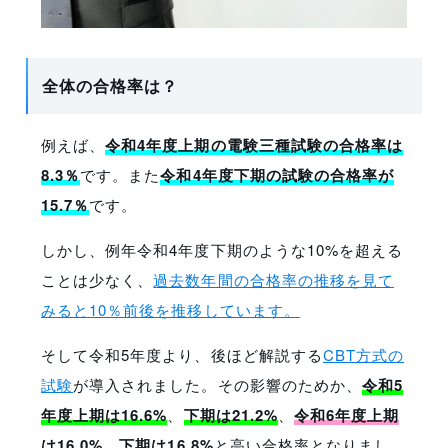
全体の合格率は？
例えば、
令和4年度上期の電験三種試験の合格率は
8.3％
です。また
令和4年度下期の試験の合格率が
15.7％
です。
しかし、例年令和4年度下期のような10%を超える
ことは少なく、
過去数年間の合格率の推移を見て
みると10％前後を推移しています。
そして令和5年度より、後ほど解説する
CBT方式の
試験
が導入されました。その影響のためか、
令和5
年度上期は16.6%
、
下期は21.2%
、
令和6年度上期
は16.0%
、
下期は16.8%
と高い合格率となりまし