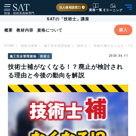
法人様相談窓口
資格一覧
Eラーニング
現場・技術系資格専門
SATの「技術士」講座
購入
概要
教材内容
資格について
HOME
>
技術士講座
>
施工安全管理資格
>
技術士
>
技術士補がなくなる！？廃
施工安全管理資格
技術士
2026.06.11
技術士補がなくなる！？廃止が検討され
る理由と今後の動向を解説