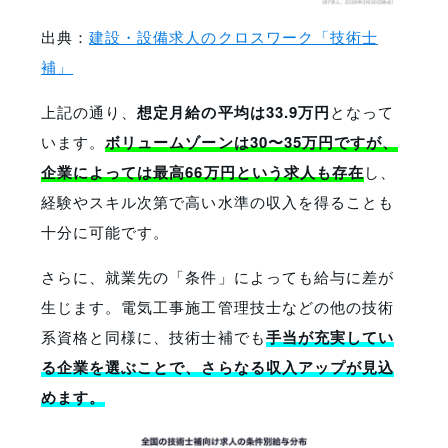
出典：
建設・設備求人のクロスワーク「技術士
補」
上記の通り、
想定月給の平均は33.9万円
となって
います。
ボリュームゾーンは30〜35万円ですが、
企業によっては最高66万円という求人も存在
し、
経験やスキル次第で高い水準の収入を得ることも
十分に可能です。
さらに、就業先の「条件」によっても給与に差が
生じます。電気工事施工管理技士などの他の技術
系資格と同様に、技術士補でも
手当が充実してい
る企業を選ぶことで、さらなる収入アップが見込
めます。