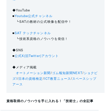
◆YouTube
■
Youtube公式チャンネル
┗SATの教材の公式映像を配信中！
■
SAT テックチャンネル
┗技術系資格のノウハウを発信！
◆SNS
■
公式X(旧Twitter)アカウント
◆メディア掲載
オートメーション新聞
/
ゴム報知新聞NEXT
/
ショクビ
ズ!
/
日本の資格検定
/
ICT教育ニュース
/
スペースシップ
アース
資格取得のノウハウを手に入れる！
「技術士」
の全記事