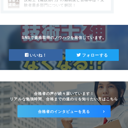
験者最多部門について解説！
2026.06.08
技術士の平均年収はいくら？さまざまな角度
からみた目安と年収アップのコツ
2026.06.08
SNSで資格取得のノウハウを発信しています。
【電気電子部門】技術士におすすめ！絶対に
読むべき参考書を紹介
いいね！
フォローする
2026.06.08
技術士【電気電子部門】の試験概要から勉強
方法まで押さえよう
2026.06.08
合格者の声が続々届いています！
技術士の二次試験とは？対策には通信講座
リアルな勉強時間、合格までの道のりを知りたい方はこちら
がおすすめ！
2026.06.08
合格者のインタビューを見る
技術士の【情報工学部門】とは？ITシステ
ム技術の専門家！