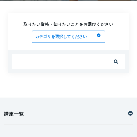
2026.06.08
高卒で技術士を目指す3つの方法を解説！
2026.06.08
取りたい資格・知りたいことをお選びください
技術士建設部門のおすすめ参考書とは？通信
講座で勉強するメリットも紹介
2026.06.08

技術士の試験に「一発」で合格するための
勉強方法まとめ！
2026.06.08
技術士の【機械部門】の概要を解説！試験
対策方法も紹介
2026.06.08
講座一覧
技術士【経営工学部門】とは？取得のメリッ
トや対策方法を解説
2026.06.08