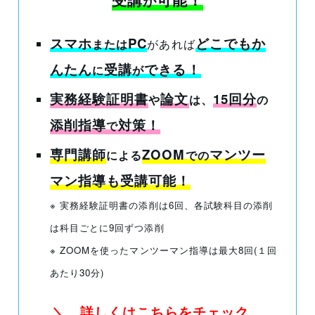
が
スマホ
PC
どこでもか
または
があれば
んたん
受講
できる
！
に
が
実務経験証明書
論文
15回分
や
は、
の
添削指導
対策！
で
専門講師
ZOOM
マンツー
による
での
マン指導も受講可能！
※ 実務経験証明書の添削は6回、各試験科目の添削
は科目ごとに9回ずつ添削
※ ZOOMを使ったマンツーマン指導は最大8回(１回
あたり30分)
＼ 詳しくはこちらをチェック