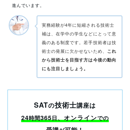
進んでいます。
実務経験が4年に短縮される技術士
補は、在学中の学生などにとって意
義のある制度です。若手技術者は技
術士の発展に欠かせないため、
これ
から技術士を目指す方は今後の動向
にも注目しましょう。
SAT
技術士
の
講座は
24
365
、オンライン
時間
日
での
受講
可能！