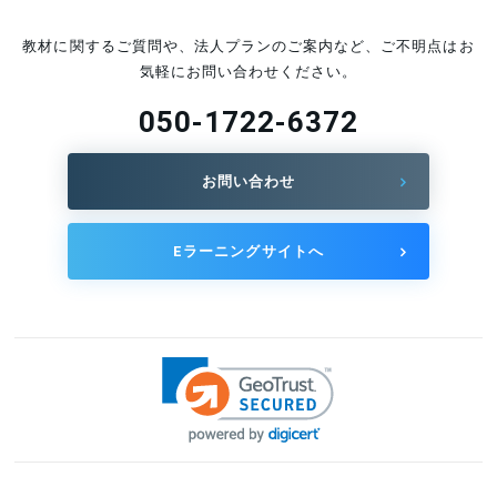
技術士試験の難易度はどれくらい？部門別の
教材に関するご質問や、法人プランのご案内など、ご不明点はお
合格率やおすすめの勉強方法を徹底解説
気軽にお問い合わせください。
2026.06.04
050-1722-6372
技術士の人気部門は？受験者の多い部門ベ
スト5を紹介！
2026.06.04
お問い合わせ
技術士で「独立」するために必要なことを
解説！
Eラーニングサイトへ
2026.01.19
技術士を名乗るには登録が必須！合格後すぐ
に手続きをしよう
2026.01.09
技術士試験に適した電卓の選び方！関数電卓
は持ち込めないので注意しよう
2025.02.10