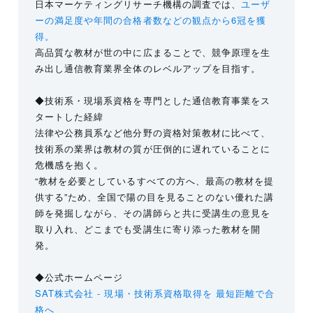
日本マーケティングリサーチ機構の調査では、
ユーザ
ーの満足度や年間の合格者数などの観点から6冠を獲
得。
高品質な教材が世の中に広まることで、競争原理を生
み出し通信教育業界全体のレベルアップを目指す。
◆技術系・現場系資格を専門とした通信教育事業をス
タートした経緯
法律や公務員系など他分野の資格対策教材に比べて、
技術系の業界は教材の質が圧倒的に遅れていることに
危機感を抱く。
“教材を必要としているすべての方へ、最高の教材を提
供する”ため、全国で陽の目を見ることのない優れた講
師を発掘しながら、その講師らと共に受講生の意見を
取り入れ、どこまでも受講生に寄り添った教材を開
発。
◆公式ホームページ
SAT株式会社 - 現場・技術系資格取得を 最短距離で合
格へ