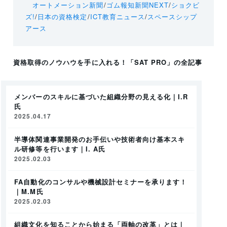
オートメーション新聞
/
ゴム報知新聞NEXT
/
ショクビ
ズ!
/
日本の資格検定
/
ICT教育ニュース
/
スペースシップ
アース
資格取得のノウハウを手に入れる！
「SAT PRO」
の全記事
メンバーのスキルに基づいた組織分野の見える化｜I.R
氏
2025.04.17
半導体関連事業開発のお手伝いや技術者向け基本スキ
ル研修等を行います｜I. A氏
2025.02.03
FA自動化のコンサルや機械設計セミナーを承ります！
｜M.M氏
2025.02.03
組織文化を知ることから始まる「両軸の改革」とは｜