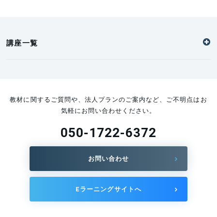
2024.12.11
経営と技術を融合させたマネジメントを実施します｜
I. Z氏
講座一覧
2024.12.06
マーケティングの力で、ものづくり企業の成長を支え
ます｜K.T氏
2024.12.03
教材に関するご質問や、法人プランのご案内など、ご不明点はお
製造業の未来を支えるAI人材育成と導入支援｜F.K氏
気軽にお問い合わせください。
2024.11.29
050-1722-6372
物流でコストダウンする方法を教えます！｜S.K氏
2024.11.29
お問い合わせ
労働安全の実践的知識で、あなたの職場の安全を支援
します｜I.A氏
2024.11.26
Eラーニングサイトへ
知的財産を活用した成長戦略に貢献します｜H.M氏