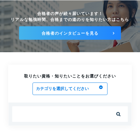
知的財産の力で企業のイノベーション創出を後押しし
ます！｜F.K氏
合格者の声が続々届いています！
2024.12.27
リアルな勉強時間、合格までの道のりを知りたい方はこちら
技術・技能伝承と暗黙知の見える化をサポートします
合格者のインタビューを見る
｜N.T氏
2024.12.27
社会保険労務士として製造業の課題解決に尽力しま
す！｜K.F氏
2024.12.19
取りたい資格・知りたいことをお選びください
ステンレス鋼の耐食性、使い方を教えます！｜N.Y氏
2024.12.13
新人・経験不足者の安全衛生教育はお任せください！
｜S.S氏

2024.12.13
IT・経営・英語の三刀流で企業の課題解決をお手伝い
します！｜B.D氏