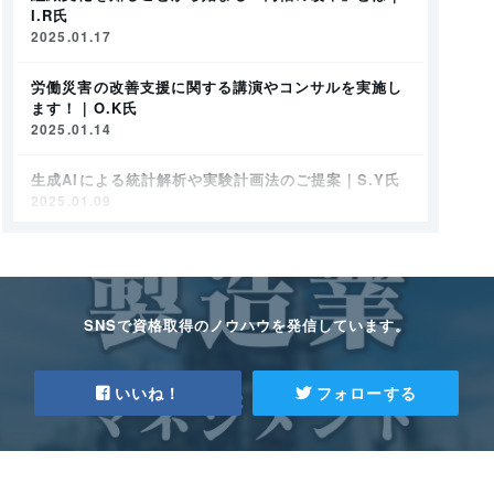
I.R氏
2025.01.17
労働災害の改善支援に関する講演やコンサルを実施し
ます！｜O.K氏
2025.01.14
生成AIによる統計解析や実験計画法のご提案｜S.Y氏
2025.01.09
仕組みと意識の「両軸の改革」で業務改善をご提案！
｜I.R氏
2025.01.09
SNSで資格取得のノウハウを発信しています。
石綿調査に関するご相談承ります｜I.S氏
2024.12.27
いいね！
フォローする
中小企業の経営品質向上をPDCAサイクルを活用して
支援！｜K.T氏
2024.12.27