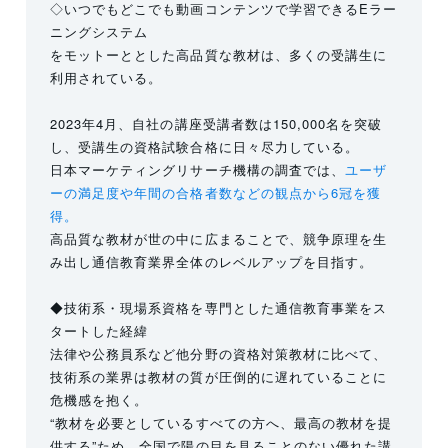
◇いつでもどこでも動画コンテンツで学習できるEラー
ニングシステム
をモットーととした高品質な教材は、多くの受講生に
利用されている。
2023年4月、自社の講座受講者数は150,000名を突破
し、受講生の資格試験合格に日々尽力している。
日本マーケティングリサーチ機構の調査では、
ユーザ
ーの満足度や年間の合格者数などの観点から6冠を獲
得。
高品質な教材が世の中に広まることで、競争原理を生
み出し通信教育業界全体のレベルアップを目指す。
◆技術系・現場系資格を専門とした通信教育事業をス
タートした経緯
法律や公務員系など他分野の資格対策教材に比べて、
技術系の業界は教材の質が圧倒的に遅れていることに
危機感を抱く。
“教材を必要としているすべての方へ、最高の教材を提
供する”ため、全国で陽の目を見ることのない優れた講