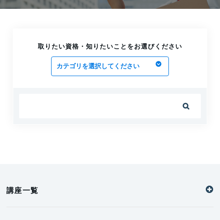
技術・技能伝承と暗黙知の見える化をサポートします
｜N.T氏
2024.12.27
社会保険労務士として製造業の課題解決に尽力しま
取りたい資格・知りたいことをお選びください
す！｜K.F氏
2024.12.19
ステンレス鋼の耐食性、使い方を教えます！｜N.Y氏
2024.12.13

新人・経験不足者の安全衛生教育はお任せください！
｜S.S氏
2024.12.13
IT・経営・英語の三刀流で企業の課題解決をお手伝い
します！｜B.D氏
2024.12.11
講座一覧
経営と技術を融合させたマネジメントを実施します｜
I. Z氏
2024.12.06