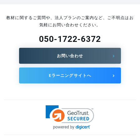
マーケティングの力で、ものづくり企業の成長を支え
教材に関するご質問や、法人プランのご案内など、ご不明点はお
ます｜K.T氏
気軽にお問い合わせください。
2024.12.03
050-1722-6372
製造業の未来を支えるAI人材育成と導入支援｜F.K氏
2024.11.29
お問い合わせ
物流でコストダウンする方法を教えます！｜S.K氏
2024.11.29
Eラーニングサイトへ
労働安全の実践的知識で、あなたの職場の安全を支援
します｜I.A氏
2024.11.26
知的財産を活用した成長戦略に貢献します｜H.M氏
2024.11.25
職場の労働安全衛生管理にお困りの方はご相談くださ
い｜K.T氏
2024.11.22