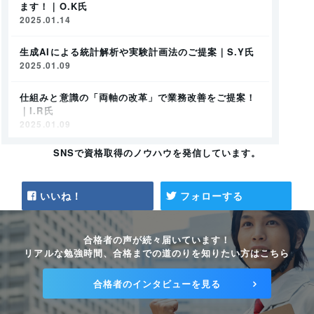
ます！｜O.K氏
2025.01.14
生成AIによる統計解析や実験計画法のご提案｜S.Y氏
2025.01.09
仕組みと意識の「両軸の改革」で業務改善をご提案！
｜I.R氏
2025.01.09
SNSで資格取得のノウハウを発信しています。
石綿調査に関するご相談承ります｜I.S氏
2024.12.27
いいね！
フォローする
中小企業の経営品質向上をPDCAサイクルを活用して
支援！｜K.T氏
2024.12.27
合格者の声が続々届いています！
リアルな勉強時間、合格までの道のりを知りたい方はこちら
知的財産の力で企業のイノベーション創出を後押しし
ます！｜F.K氏
合格者のインタビューを見る
2024.12.27