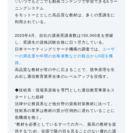
◇いつでもどこでも動画コンテンツで学習できるEラー
ニングシステム
をモットーととした高品質な教材は、多くの受講生に
利用されている。
2023年4月、自社の講座受講者数は150,000名を突破
し、受講生の資格試験合格に日々尽力している。
日本マーケティングリサーチ機構の調査では、
ユーザ
ーの満足度や年間の合格者数などの観点から6冠を獲
得。
高品質な教材が世の中に広まることで、競争原理を生
み出し通信教育業界全体のレベルアップを目指す。
◆技術系・現場系資格を専門とした通信教育事業をス
タートした経緯
法律や公務員系など他分野の資格対策教材に比べて、
技術系の業界は教材の質が圧倒的に遅れていることに
危機感を抱く。
“教材を必要としているすべての方へ、最高の教材を提
供する”ため、全国で陽の目を見ることのない優れた講