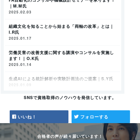
｜M.M氏
2025.02.03
組織文化を知ることから始まる「両軸の改革」とは｜
I.R氏
2025.01.17
労働災害の改善支援に関する講演やコンサルを実施し
ます！｜O.K氏
2025.01.14
生成AIによる統計解析や実験計画法のご提案｜S.Y氏
2025.01.09
SNSで資格取得のノウハウを発信しています。
仕組みと意識の「両軸の改革」で業務改善をご提案！
｜I.R氏
2025.01.09
いいね！
フォローする
石綿調査に関するご相談承ります｜I.S氏
2024.12.27
合格者の声が続々届いています！