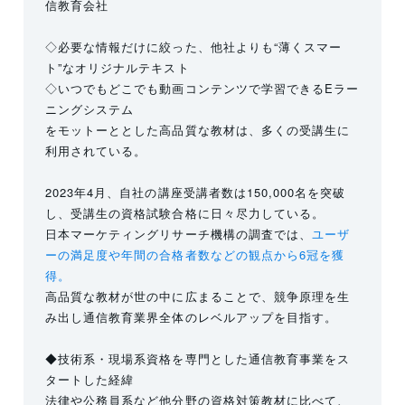
信教育会社
◇必要な情報だけに絞った、他社よりも“薄くスマー
ト”なオリジナルテキスト
◇いつでもどこでも動画コンテンツで学習できるEラー
ニングシステム
をモットーととした高品質な教材は、多くの受講生に
利用されている。
2023年4月、自社の講座受講者数は150,000名を突破
し、受講生の資格試験合格に日々尽力している。
日本マーケティングリサーチ機構の調査では、
ユーザ
ーの満足度や年間の合格者数などの観点から6冠を獲
得。
高品質な教材が世の中に広まることで、競争原理を生
み出し通信教育業界全体のレベルアップを目指す。
◆技術系・現場系資格を専門とした通信教育事業をス
タートした経緯
法律や公務員系など他分野の資格対策教材に比べて、