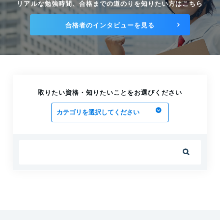
リアルな勉強時間、合格までの道のりを知りたい方はこちら
中小企業の経営品質向上をPDCAサイクルを活用して
支援！｜K.T氏
合格者のインタビューを見る
2024.12.27
知的財産の力で企業のイノベーション創出を後押しし
ます！｜F.K氏
2024.12.27
技術・技能伝承と暗黙知の見える化をサポートします
取りたい資格・知りたいことをお選びください
｜N.T氏
2024.12.27
社会保険労務士として製造業の課題解決に尽力しま
す！｜K.F氏
2024.12.19

ステンレス鋼の耐食性、使い方を教えます！｜N.Y氏
2024.12.13
新人・経験不足者の安全衛生教育はお任せください！
｜S.S氏