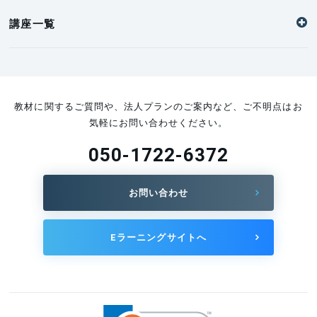
2024.12.13
講座一覧
IT・経営・英語の三刀流で企業の課題解決をお手伝い
します！｜B.D氏
2024.12.11
経営と技術を融合させたマネジメントを実施します｜
教材に関するご質問や、法人プランのご案内など、ご不明点はお
I. Z氏
気軽にお問い合わせください。
2024.12.06
050-1722-6372
マーケティングの力で、ものづくり企業の成長を支え
ます｜K.T氏
2024.12.03
お問い合わせ
製造業の未来を支えるAI人材育成と導入支援｜F.K氏
2024.11.29
Eラーニングサイトへ
物流でコストダウンする方法を教えます！｜S.K氏
2024.11.29
労働安全の実践的知識で、あなたの職場の安全を支援