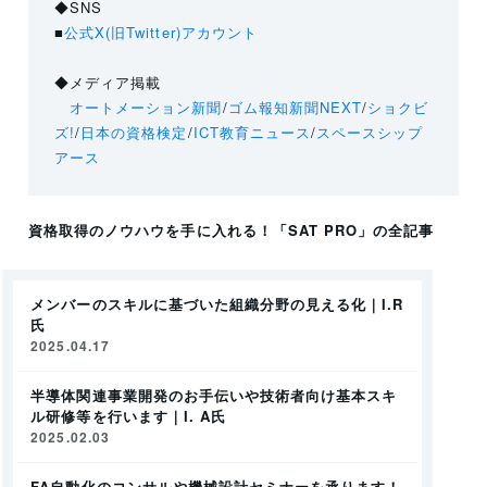
◆SNS
■
公式X(旧Twitter)アカウント
◆メディア掲載
オートメーション新聞
/
ゴム報知新聞NEXT
/
ショクビ
ズ!
/
日本の資格検定
/
ICT教育ニュース
/
スペースシップ
アース
資格取得のノウハウを手に入れる！
「SAT PRO」
の全記事
メンバーのスキルに基づいた組織分野の見える化｜I.R
氏
2025.04.17
半導体関連事業開発のお手伝いや技術者向け基本スキ
ル研修等を行います｜I. A氏
2025.02.03
FA自動化のコンサルや機械設計セミナーを承ります！