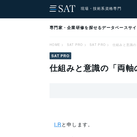
現場・技術系資格専門
専門家・企業研修を探せるデータベースサイト[
HOME
>
SAT PRO
>
SAT PRO
>
仕組みと意識の
SAT PRO
仕組みと意識の「両軸の
I.R
と申します。