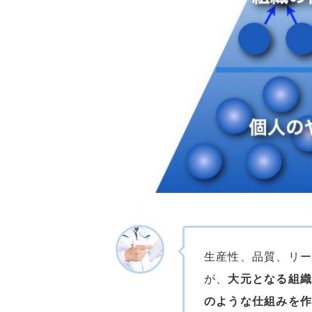
生産性、品質、リ
が、
大元となる組
のような仕組みを